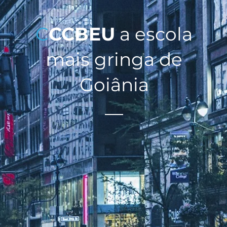
C
CCBEU
a escola
mais gringa de
Goiânia