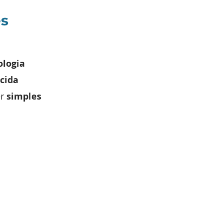
ês
logia
cida
er
simples