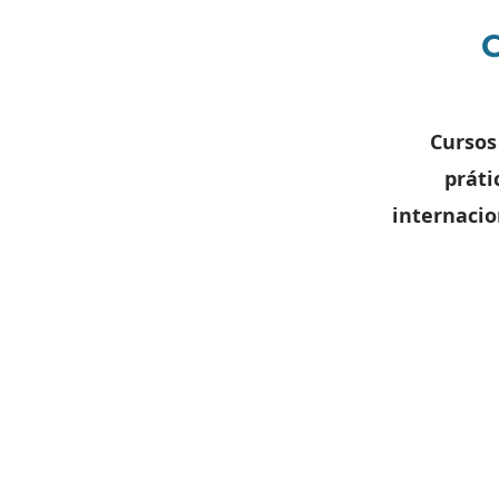
C
Cursos
práti
internaci