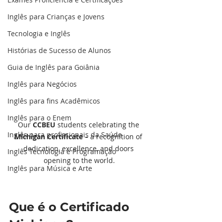
Inglês para Crianças e Jovens
Tecnologia e Inglês
Histórias de Sucesso de Alunos
Guia de Inglês para Goiânia
Inglês para Negócios
Inglês para fins Acadêmicos
Inglês para o Enem
Our 
CCBEU
 students celebrating the 
Inglês para profissionais da Saúde
Michigan Certificate
 – a recognition of 
dedication, excellence, and doors 
Inglês Tecnologia e Programação
opening to the world.
Inglês para Música e Arte
Que é o Certificado 