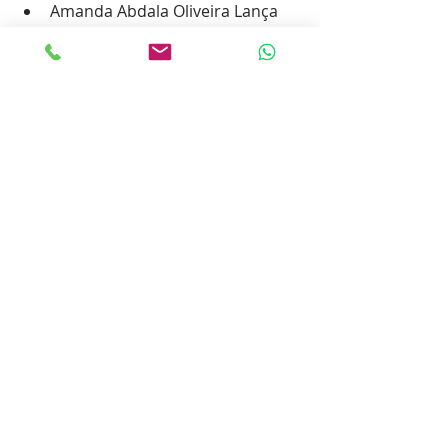
Amanda Abdala Oliveira Lança
Clara Dias Carneiro
Davi Barros Arantes
Elisa Martins Garcia
Gabriel Soares Gonçalves
Geovana Rodrigues Elias De Faria
Giovana Brito Camini
Juliana De Lima Marra
Julia Machado Freitas
Vitor Faria Peres Fachinelli
Como Seu Filho Pode 
Conquistar o 