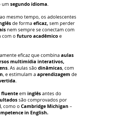
mo um
segundo idioma
.
 ao mesmo tempo, os adolescentes
nglês
de forma
eficaz,
sem perder
ais
nem sempre se conectam com
m com o
futuro acadêmico
e
tamente eficaz que combina
aulas
rsos multimídia interativos,
ens
. As aulas são
dinâmicas
, com
en
, e estimulam a
aprendizagem
de
vertida
.
o
fluente
em
inglês
antes do
sultados
são comprovados por
l
, como o
Cambridge Michigan
–
ompetence in English.