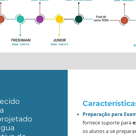
recido
Característica
a
Preparação para Exam
projetado
fornece suporte para
e
ngua
os alunos a se prepar