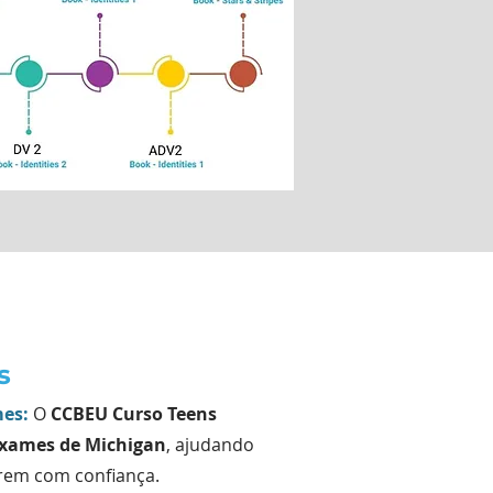
s
es:
O
CCBEU Curso Teens
xames de Michigan
, ajudando
arem com confiança.