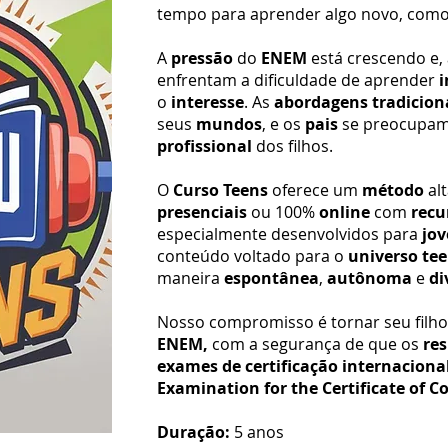
tempo para aprender algo novo, co
A
pressão
do
ENEM
está crescendo e,
enfrentam a dificuldade de aprender
i
o
interesse
. As
abordagens tradicion
seus
mundos
, e os
pais
se preocupa
profissional
dos filhos.
O
Curso Teens
oferece um
método
al
presenciais
ou 100%
online
com
recu
especialmente desenvolvidos para
jov
conteúdo voltado para o
universo te
maneira
espontânea
,
autônoma
e
di
Nosso compromisso é tornar seu filh
ENEM,
com a segurança de que os
re
exames de certificação internaciona
Examination for the Certificate of C
Duração:
5 anos