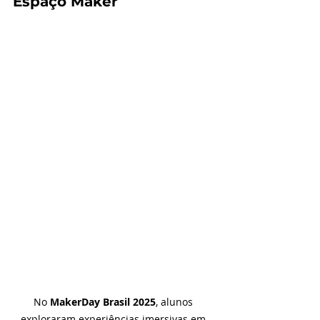
Espaço Maker
No 
MakerDay Brasil 2025
, alunos 
exploraram experiências imersivas em 