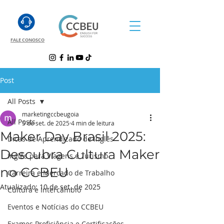
FALE CONOSCO
Post
All Posts
marketingccbeugoia
All Posts
5 de set. de 2025
4 min de leitura
Maker Day Brasil 2025:
Dicas de Aprendizado de Inglês
Descubra Cultura Maker
Inglês para Viagens e Turismo
no CCBEU
Carreira e Mercado de Trabalho
Atualizado:
10 de set. de 2025
Cultura e Intercâmbio
Eventos e Notícias do CCBEU
Exames Proficiência e Certificações