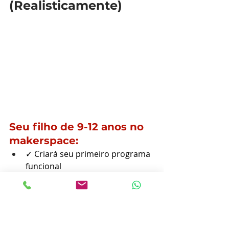
(Realisticamente)
Seu filho de 9-12 anos no 
makerspace:
✓ Criará seu primeiro programa 
funcional
✓ Verá 
impressora 
3D
 funcionando ao vivo
✓ Entenderá lógica de 
programação e 
cultura maker
✓ Pode descobrir interesse por 