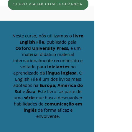
QUERO VIAJAR COM SEGURANÇA
Neste curso, nós utilizamos o
livro
English File
, publicado pela
Oxford University Pres
s
, é um
material didático material
internacionalmente reconhecido e
voltado para
iniciantes
no
aprendizado da
língua inglesa
. O
English File é um dos livros mais
adotados na
Europa
,
América do
Sul
e
Ásia
. Este livro faz parte de
uma
série
que busca desenvolver
habilidades de
comunicação em
inglês
de forma eficaz e
envolvente.