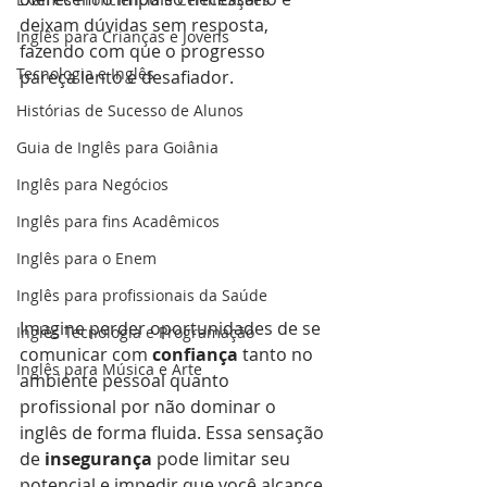
deixam dúvidas sem resposta, 
Inglês para Crianças e Jovens
fazendo com que o progresso 
Tecnologia e Inglês
pareça lento e desafiador.
Histórias de Sucesso de Alunos
Guia de Inglês para Goiânia
Inglês para Negócios
Inglês para fins Acadêmicos
Inglês para o Enem
Inglês para profissionais da Saúde
Imagine perder oportunidades de se 
Inglês Tecnologia e Programação
comunicar com 
confiança
 tanto no 
Inglês para Música e Arte
ambiente pessoal quanto 
profissional por não dominar o 
inglês de forma fluida. Essa sensação 
de 
insegurança
 pode limitar seu 
potencial e impedir que você alcance 