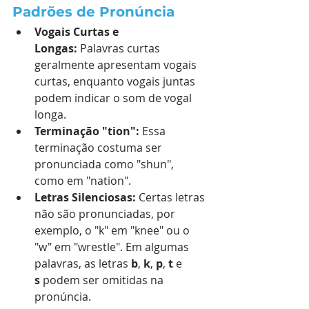
Padrões de Pronúncia
Vogais Curtas e 
Longas:
 Palavras curtas 
geralmente apresentam vogais 
curtas, enquanto vogais juntas 
podem indicar o som de vogal 
longa.
Terminação "tion":
 Essa 
terminação costuma ser 
pronunciada como "shun", 
como em "nation".
Letras Silenciosas:
 Certas letras 
não são pronunciadas, por 
exemplo, o "k" em "knee" ou o 
"w" em "wrestle". Em algumas 
palavras, as letras 
b
, 
k
, 
p
, 
t
 e 
s
 podem ser omitidas na 
pronúncia.