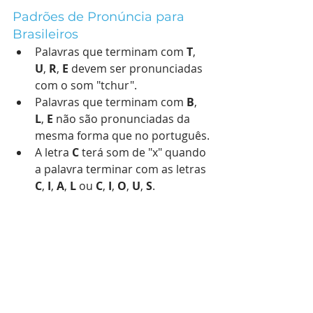
Padrões de Pronúncia para 
Brasileiros 
Palavras que terminam com 
T
, 
U
, 
R
, 
E
 devem ser pronunciadas 
com o som "tchur".
Palavras que terminam com 
B
, 
L
, 
E
 não são pronunciadas da 
mesma forma que no português.
A letra 
C
 terá som de "x" quando 
a palavra terminar com as letras 
C
, 
I
, 
A
, 
L
 ou 
C
, 
I
, 
O
, 
U
, 
S
.