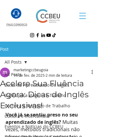
FALE CONOSCO
Post
All Posts
marketingccbeugoia
All Posts
14 de fev. de 2025
2 min de leitura
Acelere Sua Fluência
Dicas de Aprendizado de Inglês
Agora: Dicas de Inglês
Inglês para Viagens e Turismo
Exclusivas!
Carreira e Mercado de Trabalho
Você já se sentiu preso no seu 
Cultura e Intercâmbio
aprendizado de inglês? 
Muitas 
Eventos e Notícias do CCBEU
vezes, métodos tradicionais não 
oferecem o impulso necessário e 
Exames Proficiência e Certificações