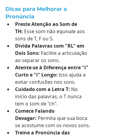
Dicas para Melhorar a 
Pronúncia
Preste Atenção ao Som de 
TH:
 Esse som não equivale aos 
sons de T, F ou S.
Divida Palavras com "RL" em 
Dois Sons:
 Facilite a articulação 
ao separar os sons.
Atente-se à Diferença entre "i" 
Curto e "i" Longo:
 Isso ajuda a 
evitar confusões nos sons.
Cuidado com a Letra T:
 No 
início das palavras, o T nunca 
tem o som de "ch".
Comece Falando 
Devagar:
 Permita que sua boca 
se acostume com os novos sons.
Treine a Pronúncia das 