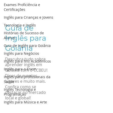
Exames Proficiência e
Certificações
Inglês para Crianças e Jovens
Tecnologia e Inglês
Guia de
Histórias de Sucesso de
Inglês para
Alunos
Guia de Inglês para Goiânia
Goiânia
Inglês para Negócios
Descubra tudo sobre
Inglês para fins Acadêmicos
aprender inglês em
Inglês para o Enem
Goiânia com o CCBEU!
Dicas de eventos,
Inglês para profissionais da
lugares e muito mais.
Saúde
Confira como se
Inglês Tecnologia e
destacar no mercado
Programação
local e global!
Inglês para Música e Arte