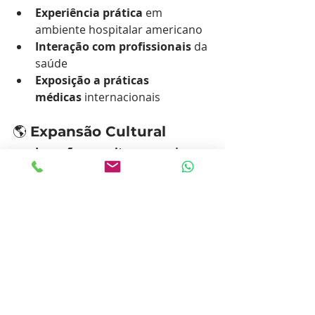
Experiência prática
 em 
ambiente hospitalar americano
Interação com profissionais
 da 
saúde
Exposição a práticas 
médicas
 internacionais
🌎 
Expansão Cultural
Imersão na cultura americana
Atividades culturais semanais
Integração com estudantes 
internacionais
🔄 
Networking
Construção de rede 
profissional
 e acadêmica
Conexões internacionais
 na 
área da saúde