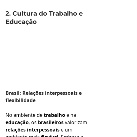
2. Cultura do Trabalho e 
Educação
Brasil: Relações interpessoais e 
flexibilidade
No ambiente de 
trabalho
 e na 
educação
, os 
brasileiros
 valorizam 
relações interpessoais
 e um 
ambiente mais 
flexível
. Embora a 