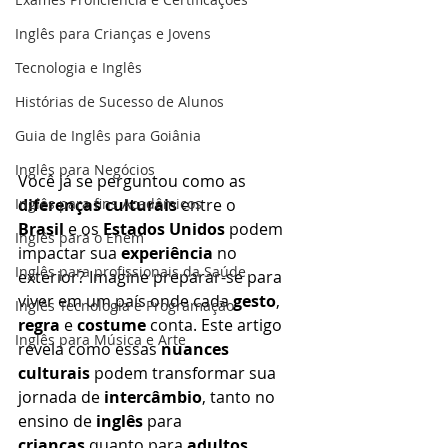
Inglês para Crianças e Jovens
Tecnologia e Inglês
Histórias de Sucesso de Alunos
Guia de Inglês para Goiânia
Inglês para Negócios
Você já se perguntou como as 
diferenças culturais
 entre o 
Inglês para fins Acadêmicos
Brasil
 e os 
Estados Unidos
 podem 
Inglês para o Enem
impactar sua 
experiência
 no 
Inglês para profissionais da Saúde
exterior? Imagine preparar-se para 
viver em um país onde cada 
gesto
, 
Inglês Tecnologia e Programação
regra
 e 
costume
 conta. Este artigo 
Inglês para Música e Arte
revela como essas 
nuances 
culturais
 podem transformar sua 
jornada de 
intercâmbio
, tanto no 
ensino de 
inglês
 para 
crianças
 quanto para 
adultos
.