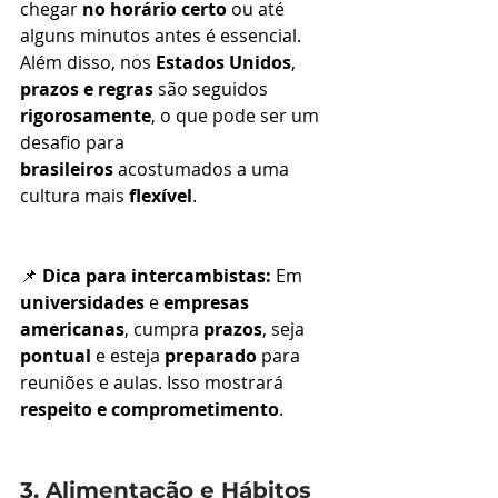
chegar 
no horário certo
 ou até 
alguns minutos antes é essencial. 
Além disso, nos 
Estados Unidos
, 
prazos e regras
 são seguidos 
rigorosamente
, o que pode ser um 
desafio para 
brasileiros
 acostumados a uma 
cultura mais 
flexível
.
📌 
Dica para intercambistas:
 Em 
universidades
 e 
empresas 
americanas
, cumpra 
prazos
, seja 
pontual
 e esteja 
preparado
 para 
reuniões e aulas. Isso mostrará 
respeito e comprometimento
.
3. Alimentação e Hábitos 