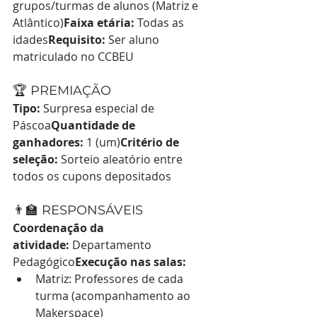
grupos/turmas de alunos (Matriz e 
Atlântico)
Faixa etária:
 Todas as 
idades
Requisito:
 Ser aluno 
matriculado no CCBEU
🏆 PREMIAÇÃO
Tipo:
 Surpresa especial de 
Páscoa
Quantidade de 
ganhadores:
 1 (um)
Critério de 
seleção:
 Sorteio aleatório entre 
todos os cupons depositados
👨‍🏫 RESPONSÁVEIS
Coordenação da 
atividade:
 Departamento 
Pedagógico
Execução nas salas:
Matriz: Professores de cada 
turma (acompanhamento ao 
Makerspace)