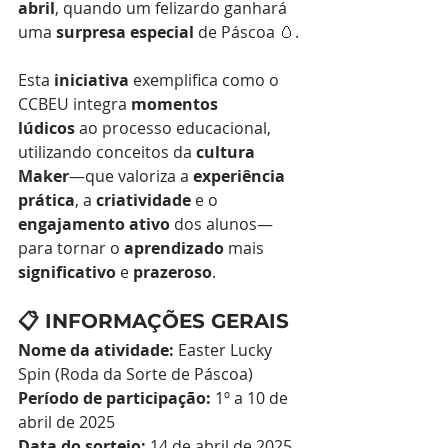
abril
, quando um felizardo ganhará 
uma 
surpresa especial
 de Páscoa 🥚.
Esta 
iniciativa
 exemplifica como o 
CCBEU integra 
momentos 
lúdicos
 ao processo educacional, 
utilizando conceitos da 
cultura 
Maker
—que valoriza a 
experiência 
prática
, a 
criatividade
 e o 
engajamento ativo
 dos alunos—
para tornar o 
aprendizado
 mais 
significativo
 e 
prazeroso
.
📋 INFORMAÇÕES GERAIS
Nome da atividade:
 Easter Lucky 
Spin (Roda da Sorte de Páscoa)
Período de participação:
 1º a 10 de 
abril de 2025
Data do sorteio:
 14 de abril de 2025