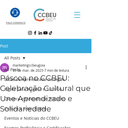
FALE CONOSCO
Post
All Posts
marketingccbeugoia
All Posts
31 de mar. de 2025
7 min de leitura
Páscoa no CCBEU:
Dicas de Aprendizado de Inglês
Celebração Cultural que
Inglês para Viagens e Turismo
Une Aprendizado e
Carreira e Mercado de Trabalho
Solidariedade
Cultura e Intercâmbio
Eventos e Notícias do CCBEU
Exames Proficiência e Certificações