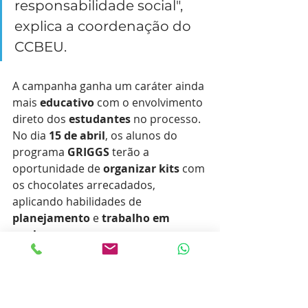
responsabilidade social", 
explica a coordenação do 
CCBEU.
A campanha ganha um caráter ainda 
mais 
educativo
 com o envolvimento 
direto dos 
estudantes
 no processo. 
No dia 
15 de abril
, os alunos do 
programa 
GRIGGS
 terão a 
oportunidade de 
organizar kits
 com 
os chocolates arrecadados, 
aplicando habilidades de 
planejamento
 e 
trabalho em 
equipe
.
O ponto alto da iniciativa acontecerá 
em 
16 de abril
, quando estes 
mesmos estudantes realizarão 