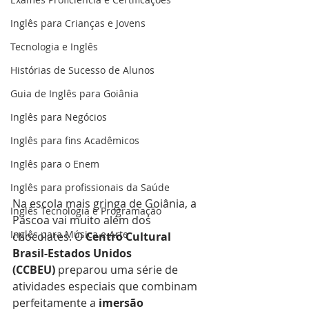
Inglês para Crianças e Jovens
Tecnologia e Inglês
Histórias de Sucesso de Alunos
Guia de Inglês para Goiânia
Inglês para Negócios
Inglês para fins Acadêmicos
Inglês para o Enem
Inglês para profissionais da Saúde
Na escola mais gringa de Goiânia, a 
Inglês Tecnologia e Programação
Páscoa vai muito além dos 
Inglês para Música e Arte
chocolates. O 
Centro Cultural 
Brasil-Estados Unidos 
(CCBEU)
 preparou uma série de 
atividades especiais que combinam 
perfeitamente a 
imersão 