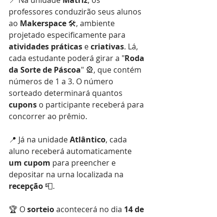
📍 Na unidade 
Matriz
, os 
professores conduzirão seus alunos 
ao 
Makerspace
 🛠️, ambiente 
projetado especificamente para 
atividades práticas
 e 
criativas
. Lá, 
cada estudante poderá girar a "
Roda 
da Sorte de Páscoa
" 🎡, que contém 
números de 1 a 3. O número 
sorteado determinará quantos 
cupons
 o participante receberá para 
concorrer ao prêmio.
📍 Já na unidade 
Atlântico
, cada 
aluno receberá automaticamente 
um cupom
 para preencher e 
depositar na urna localizada na 
recepção
 📮.
🏆 O 
sorteio
 acontecerá no dia 
14 de 