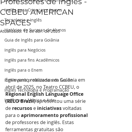
Professores de Inglês -
Inglês para Crianças e Jovens
CCBEU AMERICAN
Tecnologia e Inglês
SPACES
Histórias de Sucesso de Alunos
Atualizado:
12 de abr. de 2025
Guia de Inglês para Goiânia
Inglês para Negócios
Inglês para fins Acadêmicos
Inglês para o Enem
Em evento realizado em Goiânia em 
Inglês para profissionais da Saúde
abril de 2025, no Teatro CCBEU, o 
Inglês Tecnologia e Programação
Regional English Language Office 
Inglês para Música e Arte
(RELO Brazil)
 apresentou uma série 
de 
recursos
 e 
iniciativas
 voltadas 
para o 
aprimoramento profissional
de professores de inglês. Estas 
ferramentas gratuitas são 