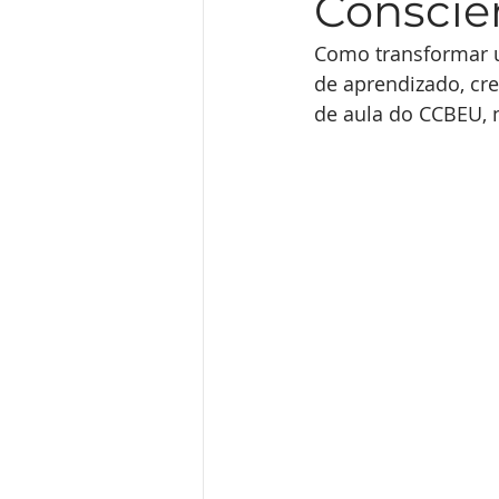
Consciê
Guia de Inglês para Goiânia
Como transformar u
de aprendizado, cre
de aula do CCBEU, 
Inglês para profissionais da 