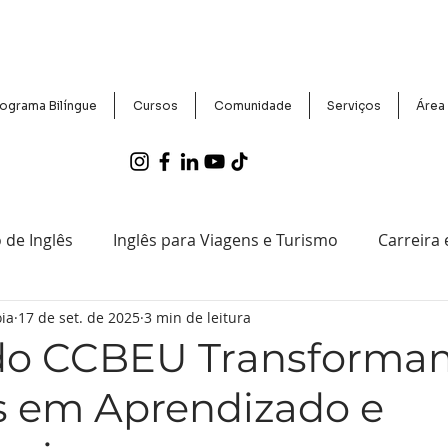
ograma Bilíngue
Cursos
Comunidade
Serviços
Área
 de Inglês
Inglês para Viagens e Turismo
Carreira
ia
17 de set. de 2025
3 min de leitura
entos e Notícias do CCBEU
Exames Proficiência e Certif
do CCBEU Transforma
s em Aprendizado e
Tecnologia e Inglês
Histórias de Sucesso de Aluno