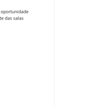
Inglês para o Enem
 oportunidade 
e das salas 
 Música e Arte