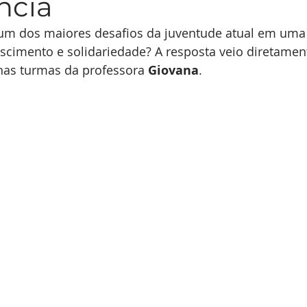
ncia
Inglês para Negócios
Inglês para fins Acadêmicos
m dos maiores desafios da juventude atual em uma
scimento e solidariedade? A resposta veio diretament
nas turmas da professora 
Giovana
.
Saúde
Inglês Tecnologia e Programação
Inglês para