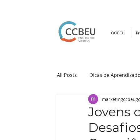
CCBEU
Pr
All Posts
Dicas de Aprendizado
marketingccbeugo
Cultura e Intercâmbio
Ev
Jovens 
Desafio
Inglês para Crianças e Jovens