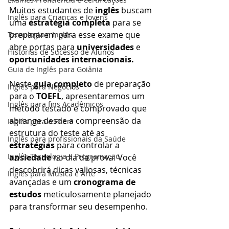
Muitos estudantes de 
inglês
 buscam 
Inglês para Crianças e Jovens
uma 
estratégia completa
 para se 
prepararem para esse exame que 
Tecnologia e Inglês
abre portas para 
universidades
 e 
Histórias de Sucesso de Alunos
oportunidades internacionais.
Guia de Inglês para Goiânia
Neste 
guia completo
 de preparação 
Inglês para Negócios
para o 
TOEFL
, apresentaremos um 
Inglês para fins Acadêmicos
método testado e comprovado que 
abrange desde a compreensão da 
Inglês para o Enem
estrutura do teste até as 
Inglês para profissionais da Saúde
estratégias
 para controlar a 
Inglês Tecnologia e Programação
ansiedade
 no dia da prova. Você 
descobrirá dicas valiosas, técnicas 
Inglês para Música e Arte
avançadas e um 
cronograma de 
estudos
 meticulosamente planejado 
para transformar seu desempenho.