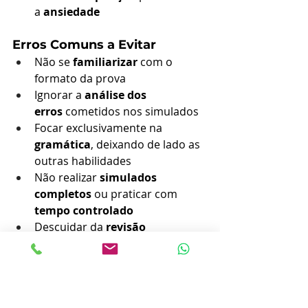
a 
ansiedade
Erros Comuns a Evitar
Não se 
familiarizar
 com o 
formato da prova
Ignorar a 
análise dos 
erros
 cometidos nos simulados
Focar exclusivamente na 
gramática
, deixando de lado as 
outras habilidades
Não realizar 
simulados 
completos
 ou praticar com 
tempo controlado
Descuidar da 
revisão 
periódica
 dos conteúdos
A 
preparação para o TOEFL
 é um 
processo que exige 
dedicação
, 