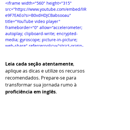
<iframe width="560" height="315" 
src="https://www.youtube.com/embed/lIR
e9F7EAEo?si=B0vdHDJCBabsooau" 
title="YouTube video player" 
frameborder="0" allow="accelerometer; 
autoplay; clipboard-write; encrypted-
media; gyroscope; picture-in-picture; 
web-share" referrerpolicy="strict-origin-
when-cross-origin" allowfullscreen>
</iframe>
Leia cada seção atentamente
, 
aplique as dicas e utilize os recursos 
recomendados. Prepare-se para 
transformar sua jornada rumo à 
proficiência em inglês
.