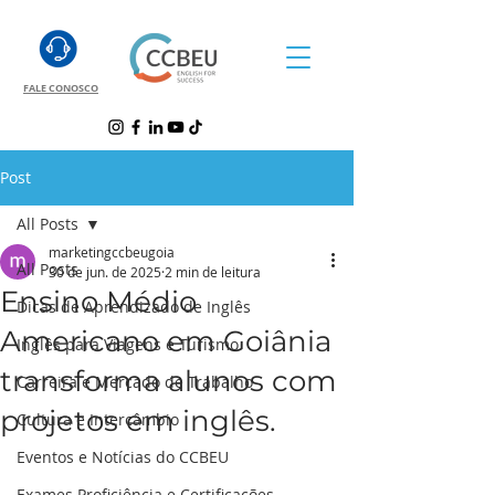
FALE CONOSCO
Post
All Posts
marketingccbeugoia
All Posts
30 de jun. de 2025
2 min de leitura
Ensino Médio
Dicas de Aprendizado de Inglês
Americano em Goiânia
Inglês para Viagens e Turismo
transforma alunos com
Carreira e Mercado de Trabalho
projetos em inglês.
Cultura e Intercâmbio
Eventos e Notícias do CCBEU
Exames Proficiência e Certificações