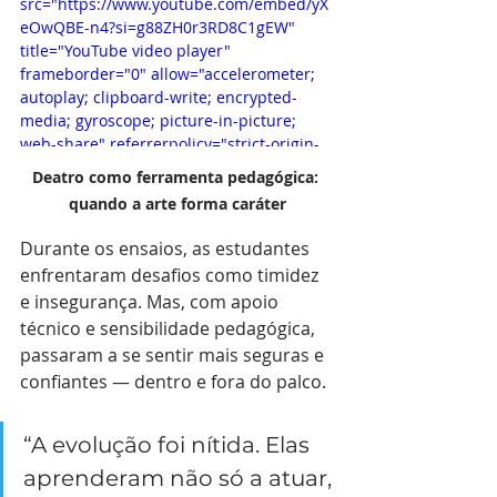
src="https://www.youtube.com/embed/yX
eOwQBE-n4?si=g88ZH0r3RD8C1gEW" 
title="YouTube video player" 
frameborder="0" allow="accelerometer; 
autoplay; clipboard-write; encrypted-
media; gyroscope; picture-in-picture; 
web-share" referrerpolicy="strict-origin-
when-cross-origin" allowfullscreen>
Deatro como ferramenta pedagógica: 
</iframe>
quando a arte forma caráter
Durante os ensaios, as estudantes 
enfrentaram desafios como timidez 
e insegurança. Mas, com apoio 
técnico e sensibilidade pedagógica, 
passaram a se sentir mais seguras e 
confiantes — dentro e fora do palco.
“A evolução foi nítida. Elas 
aprenderam não só a atuar, 