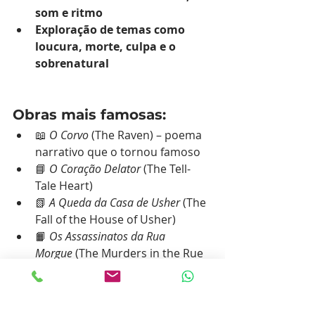
som e ritmo
Exploração de temas como 
loucura, morte, culpa e o 
sobrenatural
Obras mais famosas:
📖 
O Corvo
 (The Raven) – poema 
narrativo que o tornou famoso
📘 
O Coração Delator
 (The Tell-
Tale Heart)
📗 
A Queda da Casa de Usher
 (The 
Fall of the House of Usher)
📙 
Os Assassinatos da Rua 
Morgue
 (The Murders in the Rue 
Morgue) – o primeiro conto 
policial da história
📕 
O Gato Preto
 (The Black Cat)