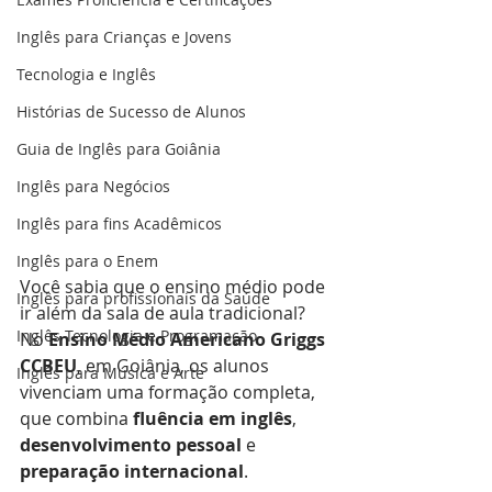
Inglês para Crianças e Jovens
Tecnologia e Inglês
Histórias de Sucesso de Alunos
Guia de Inglês para Goiânia
Inglês para Negócios
Inglês para fins Acadêmicos
Inglês para o Enem
Você sabia que o ensino médio pode 
Inglês para profissionais da Saúde
ir além da sala de aula tradicional? 
Inglês Tecnologia e Programação
No 
Ensino Médio Americano Griggs 
CCBEU
, em Goiânia, os alunos 
Inglês para Música e Arte
vivenciam uma formação completa, 
que combina 
fluência em inglês
, 
desenvolvimento pessoal
 e 
preparação internacional
.