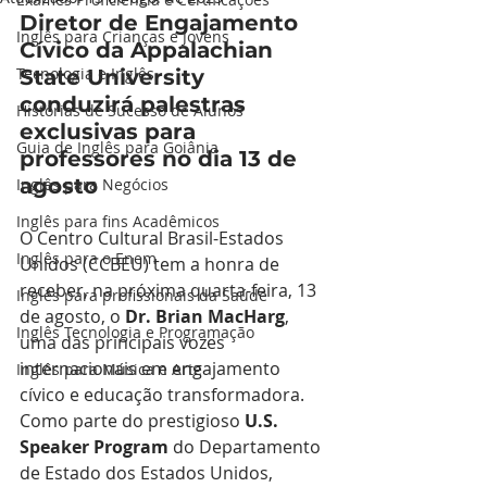
Diretor de Engajamento 
Inglês para Crianças e Jovens
Cívico da Appalachian 
Tecnologia e Inglês
State University 
conduzirá palestras 
Histórias de Sucesso de Alunos
exclusivas para 
Guia de Inglês para Goiânia
professores no dia 13 de 
agosto
Inglês para Negócios
Inglês para fins Acadêmicos
O Centro Cultural Brasil-Estados 
Inglês para o Enem
Unidos (CCBEU) tem a honra de 
receber, na próxima quarta-feira, 13 
Inglês para profissionais da Saúde
de agosto, o 
Dr. Brian MacHarg
, 
Inglês Tecnologia e Programação
uma das principais vozes 
internacionais em engajamento 
Inglês para Música e Arte
cívico e educação transformadora. 
Como parte do prestigioso 
U.S. 
Speaker Program
 do Departamento 
de Estado dos Estados Unidos, 