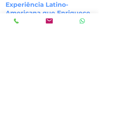
Experiência Latino-
Americana que Enriquece 
o Brasil
A experiência de Urry em Monterrey, 
onde serviu como Oficial Regional de 
Assuntos Públicos no Consulado 
Geral dos EUA, supervisionando 
operações em Matamoros e Nuevo 
Laredo, traz para o Brasil uma 
compreensão profunda das nuances 
culturais latino-americanas. Essa 
perspectiva se alinha perfeitamente 
com a missão do CCBEU de criar 
pontes culturais autênticas e 
significativas.
Formação Acadêmica: A 
Base da Excelência 