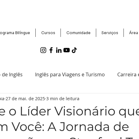
ograma Bilíngue
Cursos
Comunidade
Serviços
Área
 de Inglês
Inglês para Viagens e Turismo
Carreira
ia
27 de mai. de 2025
3 min de leitura
entos e Notícias do CCBEU
Exames Proficiência e Certif
 o Líder Visionário qu
em Você: A Jornada de
Tecnologia e Inglês
Histórias de Sucesso de Aluno