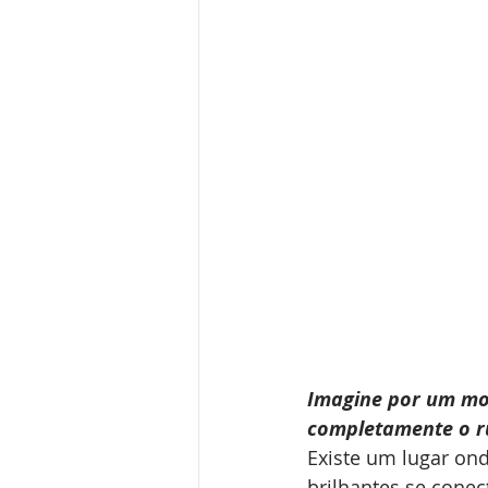
Imagine por um mom
completamente o r
Existe um lugar on
brilhantes se conec