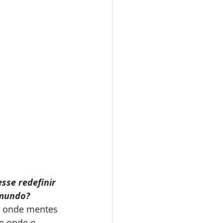
se redefinir 
 mundo?
, onde mentes 
e onde o 