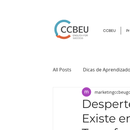
CCBEU
Pr
All Posts
Dicas de Aprendizado
marketingccbeugo
Cultura e Intercâmbio
Ev
Desperte
Existe 
Inglês para Crianças e Jovens