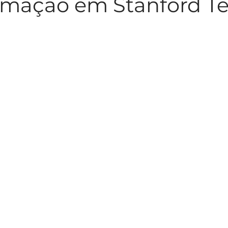
rmação em Stanford T
Inglês para Negócios
Inglês para fins Acadêmicos
Saúde
Inglês Tecnologia e Programação
Inglês para