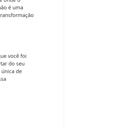
não é uma 
 transformação 
ue você foi 
tar do seu 
 única de 
ssa 