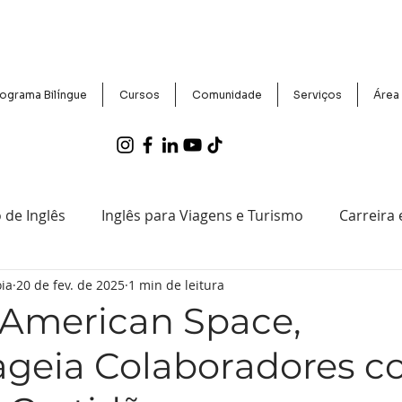
ograma Bilíngue
Cursos
Comunidade
Serviços
Área
 de Inglês
Inglês para Viagens e Turismo
Carreira
ia
20 de fev. de 2025
1 min de leitura
entos e Notícias do CCBEU
Exames Proficiência e Certif
American Space,
eia Colaboradores 
Tecnologia e Inglês
Histórias de Sucesso de Aluno