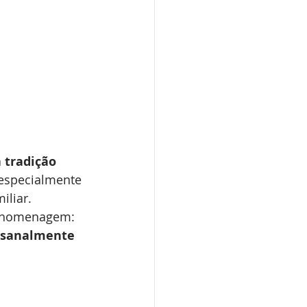
 tradição 
 especialmente 
iliar. 
a homenagem: 
tesanalmente 