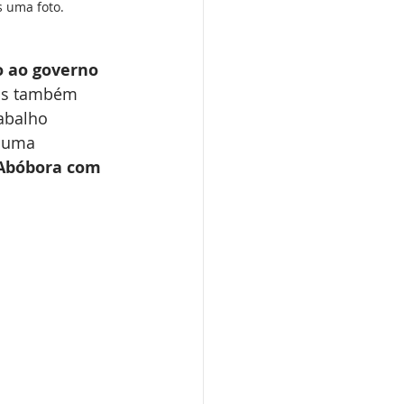
s uma foto.
o ao governo 
as também 
rabalho 
u uma 
Abóbora com 