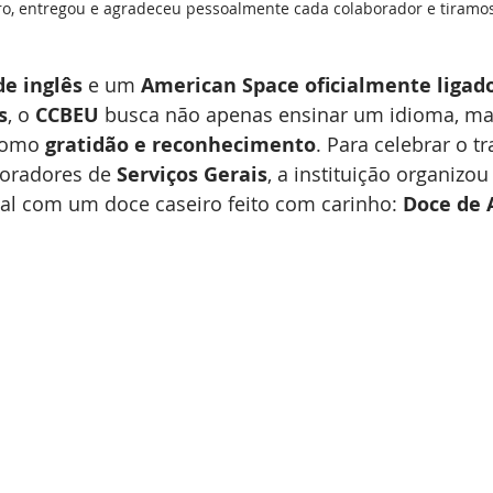
tro, entregou e agradeceu pessoalmente cada colaborador e tiramo
de inglês
 e um 
American Space oficialmente ligad
s
, o 
CCBEU
 busca não apenas ensinar um idioma, m
como 
gratidão e reconhecimento
. Para celebrar o t
boradores de 
Serviços Gerais
, a instituição organizo
 com um doce caseiro feito com carinho: 
Doce de 