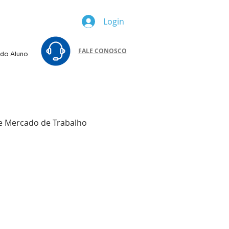
Login
FALE CONOSCO
 do Aluno
 e Mercado de Trabalho
icações
s