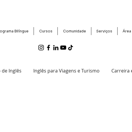
ograma Bilíngue
Cursos
Comunidade
Serviços
Área
 de Inglês
Inglês para Viagens e Turismo
Carreira
entos e Notícias do CCBEU
Exames Proficiência e Certif
Tecnologia e Inglês
Histórias de Sucesso de Aluno