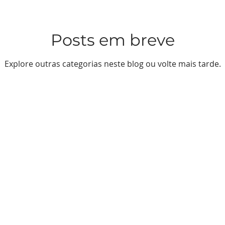
Posts em breve
Explore outras categorias neste blog ou volte mais tarde.
SERVIÇOS
CONTATOS
nças
Exames Internacionais
Unidade - Jard
escentes
Estude nos EUA
Unidade - Jd. A
ish
American Spaces
Unidade - Aldei
Parceria Escolas
Unidade - Mine